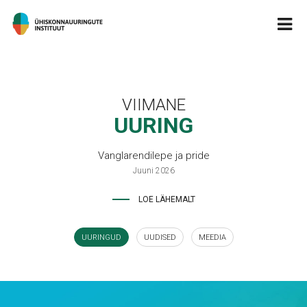
VIIMANE
UURING
Vanglarendilepe ja pride
Juuni 2026
LOE LÄHEMALT
UURINGUD
UUDISED
MEEDIA