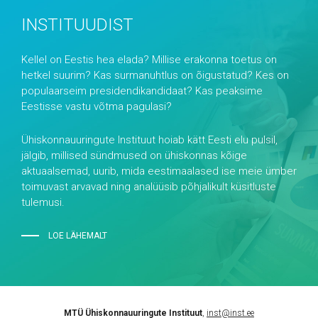
INSTITUUDIST
Kellel on Eestis hea elada? Millise erakonna toetus on
hetkel suurim? Kas surmanuhtlus on õigustatud? Kes on
populaarseim presidendikandidaat? Kas peaksime
Eestisse vastu võtma pagulasi?
Ühiskonnauuringute Instituut hoiab kätt Eesti elu pulsil,
jälgib, millised sündmused on ühiskonnas kõige
aktuaalsemad, uurib, mida eestimaalased ise meie ümber
toimuvast arvavad ning analüüsib põhjalikult küsitluste
tulemusi.
LOE LÄHEMALT
MTÜ Ühiskonnauuringute Instituut
,
inst@inst.ee