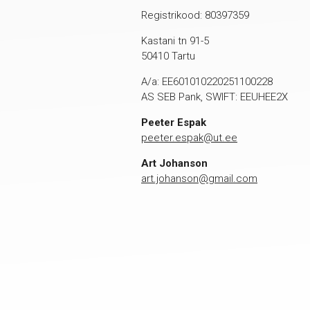
Registrikood: 80397359
Kastani tn 91-5
50410 Tartu
A/a: EE601010220251100228
AS SEB Pank, SWIFT: EEUHEE2X
Peeter Espak
peeter.espak@ut.ee
Art Johanson
art.johanson@gmail.com