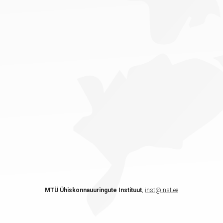
MTÜ Ühiskonnauuringute Instituut
,
inst@inst.ee