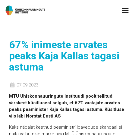
67% inimeste arvates
peaks Kaja Kallas tagasi
astuma
07.09.2023
MTÜ Ühiskonnauuringute Instituudi poolt tellitud
värskest küsitlusest selgub, et 67% vastajate arvates
peaks peaminister Kaja Kallas tagasi astuma. Küsitluse
viis läbi Norstat Eesti AS
Kaks nädalat kestnud peaministri idavedude skandaal ei
näita vaibumise märke ning MTÜ Ühiskonnauuringute