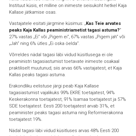
Instituut küsis, et milline on inimeste seisukoht hetkel Kaja
Kallase jätkamise osas.
Vastajatele esitati järgmine küsimus: „
Kas Teie arvates
peaks Kaja Kallas peaministriametist tagasi astuma?
“
27% vastas „Ei“ või „Pigem ei“, 67% vastas „Pigem jah“ või
„Jah“ ning 6% ütles „Ei oska öelda“.
Võrreldes nädal tagasi läbi viidud küsitlusega ei ole
peaministri tagasiastumist toetavate inimeste osakaal
praktiliselt muutunud, siis arvas 66% vastajatest, et Kaja
Kallas peaks tagasi astuma.
Erakondliku eelistuse järgi peab Kaja Kallase
tagasiastumist vajalikuks 99% EKRE toetajatest, 94%
Keskerakonna toetajatest, 91% Isamaa toetajatest ja 57%
SDE toetajatest. Eesti 200 toetajatest arvab 31%, et
peaminister peaks tagasi astuma ning Reformierakonna
toetajatest 19%.
Nädal tagasi läbi viidud küsitluses arvas 48% Eesti 200