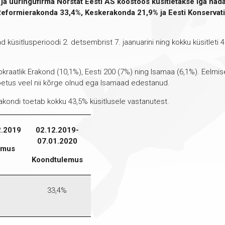
a uuringufirma Norstat Eesti AS koostöös küsitletakse iga nädal
 Reformierakonda 33,4%, Keskerakonda 21,9% ja Eesti Konservat
üsitlusperioodi 2. detsembrist 7. jaanuarini ning kokku küsitleti 40
kraatlik Erakond (10,1%), Eesti 200 (7%) ning Isamaa (6,1%). Eelmi
toetus veel nii kõrge olnud ega Isamaad edestanud.
erakondi toetab kokku 43,5% küsitlusele vastanutest.
2.2019
02.12.2019-
07.01.2020
emus
Koondtulemus
33,4%