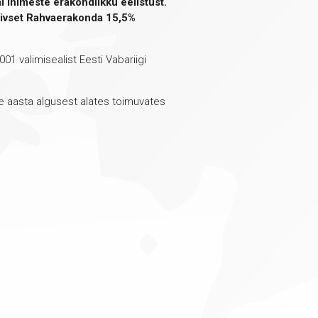
 inimeste erakondlikku eelistust.
iivset Rahvaerakonda 15,5%
01 valimisealist Eesti Vabariigi
se aasta algusest alates toimuvates