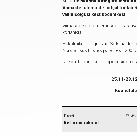
MTÜ Ühiskonnauuringute Instituut j
Viimaste tulemuste põhjal toetab
valimisõiguslikest kodanikest.
Viimased koondtulemused kajastavad k
kodanikku.
Esikolmikule järgnevad Sotsiaaldemo
Norstati küsitlustes pole Eesti 200 
Nii koalitsiooni- kui ka opositsiooni
25.11-23.1
Koondtul
Eesti
33,9%
Reformierakond