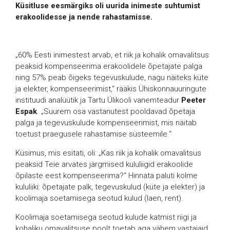
Küsitluse eesmärgiks oli uurida inimeste suhtumist
erakoolidesse ja nende rahastamisse.
„60% Eesti inimestest arvab, et riik ja kohalik omavalitsus
peaksid kompenseerima erakoolidele õpetajate palga
ning 57% peab õigeks tegevuskulude, nagu näiteks küte
ja elekter, kompenseerimist,“ rääkis Ühiskonnauuringute
instituudi analüütik ja Tartu Ülikooli vanemteadur
Peeter
Espak
. „Suurem osa vastanutest pooldavad õpetaja
palga ja tegevuskulude kompenseerimist, mis näitab
toetust praegusele rahastamise süsteemile.“
Küsimus, mis esitati, oli: „Kas riik ja kohalik omavalitsus
peaksid Teie arvates järgmised kululiigid erakoolide
õpilaste eest kompenseerima?“ Hinnata paluti kolme
kululiiki: õpetajate palk, tegevuskulud (küte ja elekter) ja
koolimaja soetamisega seotud kulud (laen, rent).
Koolimaja soetamisega seotud kulude katmist riigi ja
kohaliku omavalitsuse poolt toetab aga vähem vastajaid.