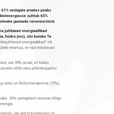
t 61% vastajate arvates peaks
evkivienergiasse suhtub 65%
solevate jaamade renoveerimist.
ära juhitavad energiaallikad
ia, hüdro jms), siis kumba Te
tejuhitavad energiaallikad“ või
 ütleb enamus, et nad eelistavad
sti, siis 39% arvab, et tuleks
sutusele võtta vanu põlevkivijaamu
ng vastu on Reformierakonna (70%),
semaks. 26% vastajatest nimetas kõige
oenergia.
emasolu, siis antud küsimuses on