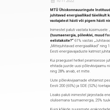
10.11.2022
MTÜ Ühiskonnauuringute Instituudi 
juhitavad energiaallikad täielikul
vastajatest hästi või pigem hästi
Inimestel paluti vastata küsimusele: 
(tuumaenergia, põlevkivi, muud fos
eelistaksite?“
61% vastas „Juhitavad 
„Mittejuhitavad energiaallikad“ nin
Eesti energiavajaduste katmist juhit
Kui praegusel hetkel peamisesse juhi
ehitada juurde uusi põlevkivijaamu n
ning 28% arvab, et mitte.
Uute põlevkivijaamade ehitamist pea
Eesti 200 (65%) ja SDE (52%) toeta
Lisaks paluti inimestel järjestada en
olulisemana tuumaenergia, 25% tuul
Kuigi kõikide suuremate erakondade 