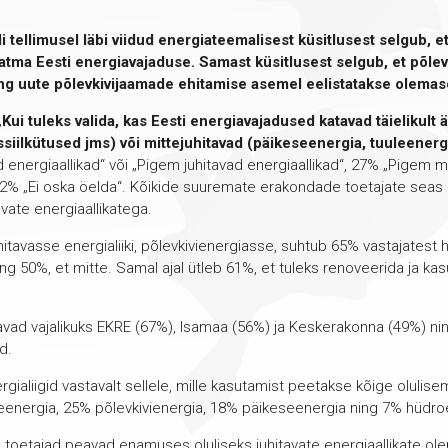
tellimusel läbi viidud energiateemalisest küsitlusest selgub, e
t katma Eesti energiavajaduse. Samast küsitlusest selgub, et põl
 ning uute põlevkivijaamade ehitamise asemel eelistatakse olema
„
Kui tuleks valida, kas Eesti energiavajadused katavad täielikult 
siilkütused jms) või mittejuhitavad (päikeseenergia, tuuleenerg
energiaallikad“ või „Pigem juhitavad energiaallikad“, 27% „Pigem mit
g 12% „Ei oska öelda“. Kõikide suuremate erakondade toetajate seas
avate energiaallikatega.
tavasse energialiiki, põlevkivienergiasse, suhtub 65% vastajatest hä
ing 50%, et mitte. Samal ajal ütleb 61%, et tuleks renoveerida ja ka
vad vajalikuks EKRE (67%), Isamaa (56%) ja Keskerakonna (49%) ni
jad.
ergialiigid vastavalt sellele, mille kasutamist peetakse kõige oluli
eenergia, 25% põlevkivienergia, 18% päikeseenergia ning 7% hüdr
toetajad peavad enamuses oluliseks juhitavate energiaallikate ol