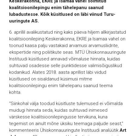
Keskerakonna, EKRE ja Isamaa vahel sõlmitud
koalitsioonilepingu enim tähelepanu saanud
lubadustesse. Kõik küsitlused on läbi viinud Turu-
uuringute AS.
6. aprillil avalikustatud ning kaks päeva hiljem allkirjastatud
koalitsioonileping Keskerakonna, EKRE ja Isamaa vahel on
toonud kaasa palju vastakaid arvamusi arvamusliidrite,
ekspertide ning poliitikute seas. MTÜ Ühiskonnauuringute
Instituudi küsitlused annavad võimaluse hinnata, kuidas
suhtuvad osadesse selle punktidesse valimisõiguslikud
kodanikud. Alates 2018. aasta aprillist läbi viidud
küsitlused on sisaldanud küsimusi mitme
koalitsioonilepingu enim tähelepanu saanud teema
kohta.
“Siinkohal välja toodud küsitluste tulemused ei võimalda
muidugi hinnata seda, kuidas suhtuvad inimesed
värskesse koalitsioonilepingusse tervikuna, kuna
tegemist on ainult mõne üksiku teemaga paljude seast,”
kommenteeris Ühiskonnauuringute Instituudi analüütik
Art