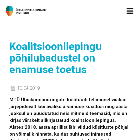
Koalitsioonilepingu
põhilubadustel on
enamuse toetus
10.04.2019
MTÜ Ühiskonnauuringute Instituudi tellimusel viiakse
järjepidevalt läbi avaliku arvamuse küsitlusi ning aasta
jooksul on puudutatud neis mitmeid teemasid, mis on
kirjas värskelt allkirjastatud koalitsioonilepingus.
Alates 2018. aasta aprillist läbi viidud küsitluste põhjal
on võimalik hinnata, kuidas suhtuvad inimesed