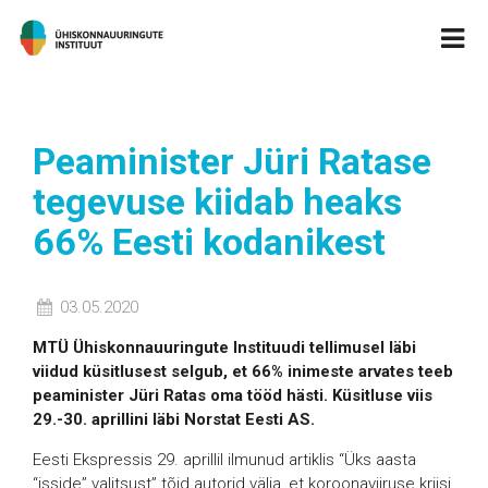
Peaminister Jüri Ratase
tegevuse kiidab heaks
66% Eesti kodanikest
03.05.2020
MTÜ Ühiskonnauuringute Instituudi tellimusel läbi
viidud küsitlusest selgub, et 66% inimeste arvates teeb
peaminister Jüri Ratas oma tööd hästi. Küsitluse viis
29.-30. aprillini läbi Norstat Eesti AS.
Eesti Ekspressis 29. aprillil ilmunud artiklis “Üks aasta
“isside” valitsust” tõid autorid välja, et koroonaviiruse kriisi