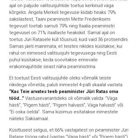
ajal on paljude valitsusjuhtide toetus kerkinud väga
kõrgeks. Angela Merkeli tegevuse kiidab heaks 79%
sakslastest, Taani peaministri Mette Frederikseni
tegevust toetab samuti 79% ning Itaalia peaministri
tegevusel on 71% itaallaste heakskiit. Samal ajal on
toetus Jüri Ratasele küll tõusnud, kuid vaid 36 protsendini.
Samas jäeti mainimata, et teistes riikides küsitakse, kui
rahul on inimesed valitsusjuhi tegevusega ning Eesti
puhul küsitakse, keda soovitakse erinevate
erakonnajuhtide seast näha peaministrina.
Et toetust Eesti valitsusjuhile oleks võimalik teiste
riikidega võrrelda, paluti inimestel 4-palli skaalal vastata:
“Kas Teie arvates teeb peaminister Jüri Ratas oma
tööd…”
Vastusevariantideks oli võimalik valida: “Väga
hästi”, “Pigem hästi”, “Pigem halvasti”, Väga halvasti” või
“Ei oska öelda”. Sama küsimus esitatakse inimestele
näiteks Saksamaal.
Küsitlusest selgus, et 66% vastajatest on peaminister Jüri
Ratase tööga rahul (vastas “Väga hästi” või “Pigem hästi”),