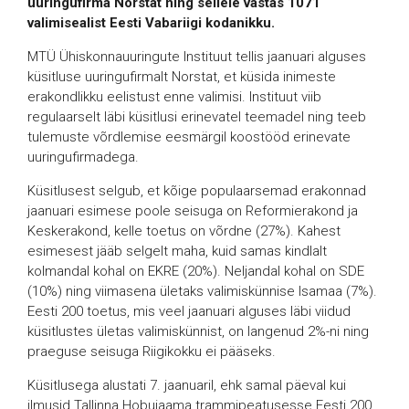
uuringufirma Norstat ning sellele vastas 1071
valimisealist Eesti Vabariigi kodanikku.
MTÜ Ühiskonnauuringute Instituut tellis jaanuari alguses
küsitluse uuringufirmalt Norstat, et küsida inimeste
erakondlikku eelistust enne valimisi. Instituut viib
regulaarselt läbi küsitlusi erinevatel teemadel ning teeb
tulemuste võrdlemise eesmärgil koostööd erinevate
uuringufirmadega.
Küsitlusest selgub, et kõige populaarsemad erakonnad
jaanuari esimese poole seisuga on Reformierakond ja
Keskerakond, kelle toetus on võrdne (27%). Kahest
esimesest jääb selgelt maha, kuid samas kindlalt
kolmandal kohal on EKRE (20%). Neljandal kohal on SDE
(10%) ning viimasena ületaks valimiskünnise Isamaa (7%).
Eesti 200 toetus, mis veel jaanuari alguses läbi viidud
küsitlustes ületas valimiskünnist, on langenud 2%-ni ning
praeguse seisuga Riigikokku ei pääseks.
Küsitlusega alustati 7. jaanuaril, ehk samal päeval kui
ilmusid Tallinna Hobujaama trammipeatusesse Eesti 200