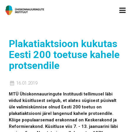
Plakatiaktsioon kukutas
Eesti 200 toetuse kahele
protsendile
16.01.2019
MTÜ Ühiskonnauuringute Instituudi tellimusel läbi
viidud küsitlusest selgub, et alates sügisest püsivalt
üle valimiskünnise olnud Eesti 200 toetus on
plakatiaktsiooni järel langenud kahele protsendile.
Kõige populaarsemad erakonnad on Keskerakond ja
Reformierakond. Küsitluse viis 7. - 13. jaanuarini läbi