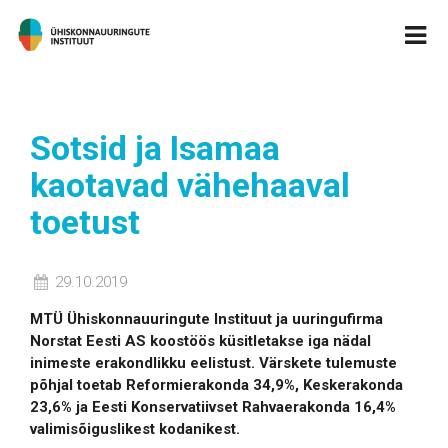
Sotsid ja Isamaa
kaotavad vähehaaval
toetust
29.10.2019
MTÜ Ühiskonnauuringute Instituut ja uuringufirma
Norstat Eesti AS koostöös küsitletakse iga nädal
inimeste erakondlikku eelistust. Värskete tulemuste
põhjal toetab Reformierakonda 34,9%, Keskerakonda
23,6% ja Eesti Konservatiivset Rahvaerakonda 16,4%
valimisõiguslikest kodanikest.