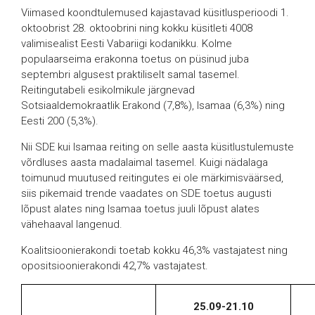
Viimased koondtulemused kajastavad küsitlusperioodi 1.
oktoobrist 28. oktoobrini ning kokku küsitleti 4008
valimisealist Eesti Vabariigi kodanikku. Kolme
populaarseima erakonna toetus on püsinud juba
septembri algusest praktiliselt samal tasemel.
Reitingutabeli esikolmikule järgnevad
Sotsiaaldemokraatlik Erakond (7,8%), Isamaa (6,3%) ning
Eesti 200 (5,3%).
Nii SDE kui Isamaa reiting on selle aasta küsitlustulemuste
võrdluses aasta madalaimal tasemel. Kuigi nädalaga
toimunud muutused reitingutes ei ole märkimisväärsed,
siis pikemaid trende vaadates on SDE toetus augusti
lõpust alates ning Isamaa toetus juuli lõpust alates
vähehaaval langenud.
Koalitsioonierakondi toetab kokku 46,3% vastajatest ning
opositsioonierakondi 42,7% vastajatest.
25.09-21.10