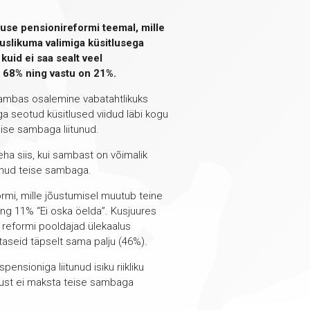
luse pensionireformi teemal, mille
uslikuma valimiga küsitlusega
kuid ei saa sealt veel
t 68% ning vastu on 21%.
sambas osalemine vabatahtlikuks
iga seotud küsitlused viidud läbi kogu
eise sambaga liitunud.
eha siis, kui sambast on võimalik
itunud teise sambaga.
rmi, mille jõustumisel muutub teine
ing 11% “Ei oska öelda”. Kusjuures
n reformi pooldajad ülekaalus
taseid täpselt sama palju (46%).
ensioniga liitunud isiku riikliku
sust ei maksta teise sambaga