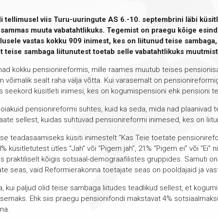
tellimusel viis Turu-uuringute AS 6.-10. septembrini läbi küsit
 sammas muuta vabatahtlikuks. Tegemist on praegu kõige esind
lusele vastas kokku 909 inimest, kes on liitunud teise sambaga, 
et teise sambaga liitunutest toetab selle vabatahtlikuks muutmis
nnad kokku pensionireformis, mille raames muutub teises pensioni
 on võimalik sealt raha välja võtta. Kui varasemalt on pensionireform
is seekord küsitleti inimesi, kes on kogumispensioni ehk pensioni t
d hoiakuid pensionireformi suhtes, kuid ka seda, mida nad plaanivad t
vaate sellest, kuidas suhtuvad pensionireformi inimesed, kes on li
se teadasaamiseks küsiti inimestelt “Kas Teie toetate pensionirefo
küsitletutest ütles “Jah” või “Pigem jah”, 21% “Pigem ei” või “Ei” n
s praktiliselt kõigis sotsiaal-demograafilistes gruppides. Samuti o
e seas, vaid Reformierakonna toetajate seas on pooldajaid ja vas
 kui paljud olid teise sambaga liitudes teadlikud sellest, et kogumisp
ksemaks. Ehk siis praegu pensionifondi makstavat 4% sotsiaalmak
nina.