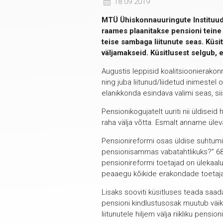
18.09.2019
MTÜ Ühiskonnauuringute Instituudi 
raames plaanitakse pensioni teine
teise sambaga liitunute seas. Küsit
väljamakseid. Küsitlusest selgub, 
Augustis leppisid koalitsioonierako
ning juba liitunud/liidetud inimestel
elanikkonda esindava valimi seas, si
Pensionikogujatelt uuriti nii üldisei
raha välja võtta. Esmalt anname üle
Pensionireformi osas üldise suhtumi
pensionisammas vabatahtlikuks?” 68% 
pensionireformi toetajad on ülekaalu
peaaegu kõikide erakondade toetajat
Lisaks sooviti küsitluses teada saada,
pensioni kindlustusosak muutub väi
liitunutele hiljem välja riikliku pensio