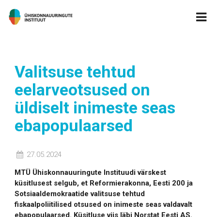
Valitsuse tehtud
eelarveotsused on
üldiselt inimeste seas
ebapopulaarsed
27.05.2024
MTÜ Ühiskonnauuringute Instituudi värskest
küsitlusest selgub, et Reformierakonna, Eesti 200 ja
Sotsiaaldemokraatide valitsuse tehtud
fiskaalpoliitilised otsused on inimeste seas valdavalt
ebapopulaarsed. Küsitluse viis läbi Norstat Eesti AS.