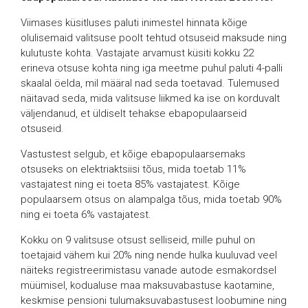
Viimases küsitluses paluti inimestel hinnata kõige
olulisemaid valitsuse poolt tehtud otsuseid maksude ning
kulutuste kohta. Vastajate arvamust küsiti kokku 22
erineva otsuse kohta ning iga meetme puhul paluti 4-palli
skaalal öelda, mil määral nad seda toetavad. Tulemused
näitavad seda, mida valitsuse liikmed ka ise on korduvalt
väljendanud, et üldiselt tehakse ebapopulaarseid
otsuseid.
Vastustest selgub, et kõige ebapopulaarsemaks
otsuseks on elektriaktsiisi tõus, mida toetab 11%
vastajatest ning ei toeta 85% vastajatest. Kõige
populaarsem otsus on alampalga tõus, mida toetab 90%
ning ei toeta 6% vastajatest.
Kokku on 9 valitsuse otsust selliseid, mille puhul on
toetajaid vähem kui 20% ning nende hulka kuuluvad veel
näiteks registreerimistasu vanade autode esmakordsel
müümisel, kodualuse maa maksuvabastuse kaotamine,
keskmise pensioni tulumaksuvabastusest loobumine ning