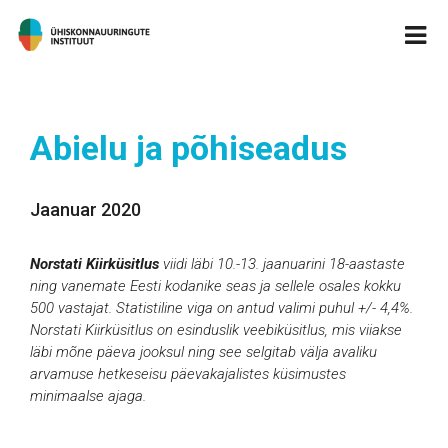
Abielu ja põhiseadus
Jaanuar 2020
Norstati Kiirküsitlus
viidi läbi 10.-13. jaanuarini 18-aastaste
ning vanemate Eesti kodanike seas ja sellele osales kokku
500 vastajat
.
Statistiline viga on antud valimi puhul +/- 4,4%
.
Norstati Kiirküsitlus on esinduslik veebiküsitlus, mis viiakse
läbi mõne päeva jooksul ning see selgitab välja avaliku
arvamuse hetkeseisu päevakajalistes küsimustes
minimaalse ajaga.