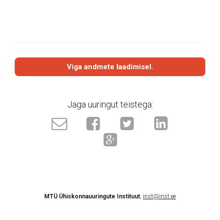
Viga andmete laadimisel.
Jaga uuringut teistega:
MTÜ Ühiskonnauuringute Instituut
,
inst@inst.ee