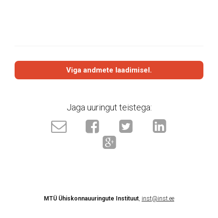
Viga andmete laadimisel.
Jaga uuringut teistega:
MTÜ Ühiskonnauuringute Instituut
,
inst@inst.ee