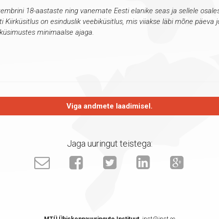
eptembrini 18-aastaste ning vanemate Eesti elanike seas ja sellele osale
i Kiirküsitlus on esinduslik veebiküsitlus, mis viiakse läbi mõne päeva j
 küsimustes minimaalse ajaga.
Viga andmete laadimisel.
Jaga uuringut teistega: