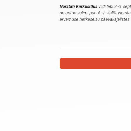
Norstati Kiirküsitlus
viidi läbi 2.-3. s
on antud valimi puhul +/- 4,4%
.
Norstat
arvamuse hetkeseisu päevakajalistes