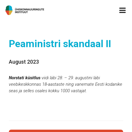
Peaministri skandaal II
August 2023
Norstati küsitlus
viidi läbi
28
.
– 29. augustini
läbi
veebikeskkonnas 18-aastaste ning vanemate Eesti kodanike
seas ja selles osales kokku 100
0
vastajat.