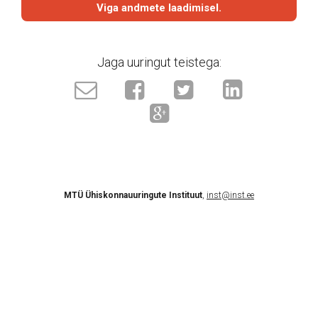
Viga andmete laadimisel.
Jaga uuringut teistega:
MTÜ Ühiskonnauuringute Instituut
,
inst@inst.ee