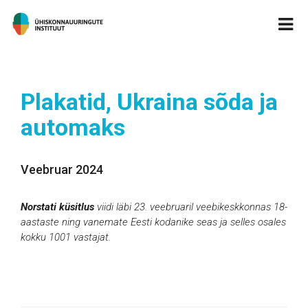
Plakatid, Ukraina sõda ja
automaks
Veebruar 2024
Norstati küsitlus
viidi läbi
23
.
veebruaril
veebikeskkonnas 18-
aastaste ning vanemate Eesti kodanike seas ja selles osales
kokku 100
1
vastajat.