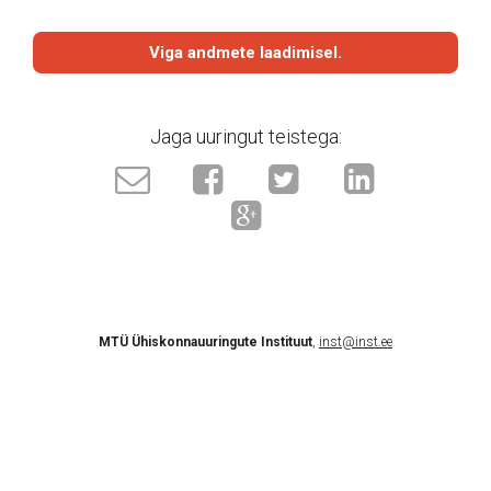
Viga andmete laadimisel.
Jaga uuringut teistega:
MTÜ Ühiskonnauuringute Instituut
,
inst@inst.ee