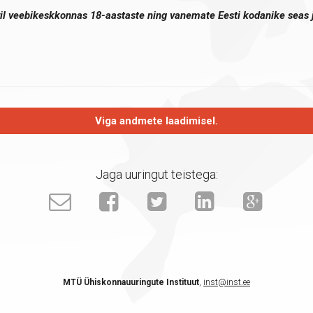
obril veebikeskkonnas 18-aastaste ning vanemate Eesti kodanike seas 
Viga andmete laadimisel.
Jaga uuringut teistega:
MTÜ Ühiskonnauuringute Instituut
,
inst@inst.ee