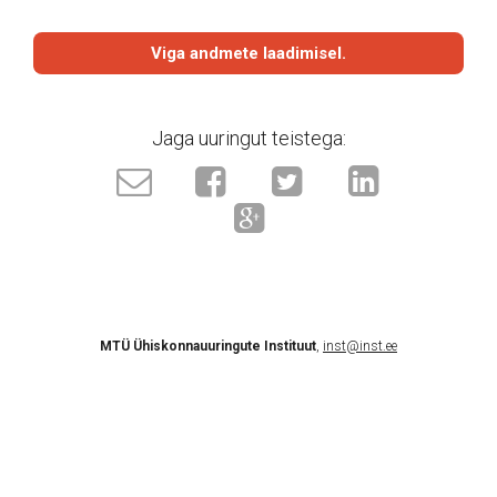
Viga andmete laadimisel.
Jaga uuringut teistega:
MTÜ Ühiskonnauuringute Instituut
,
inst@inst.ee