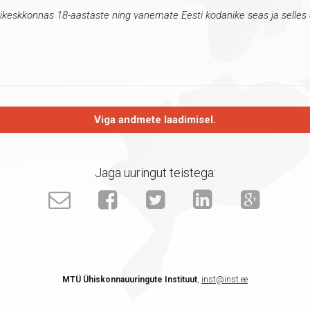
 veebikeskkonnas 18-aastaste ning vanemate Eesti kodanike seas ja selles
Viga andmete laadimisel.
Jaga uuringut teistega:
MTÜ Ühiskonnauuringute Instituut
,
inst@inst.ee